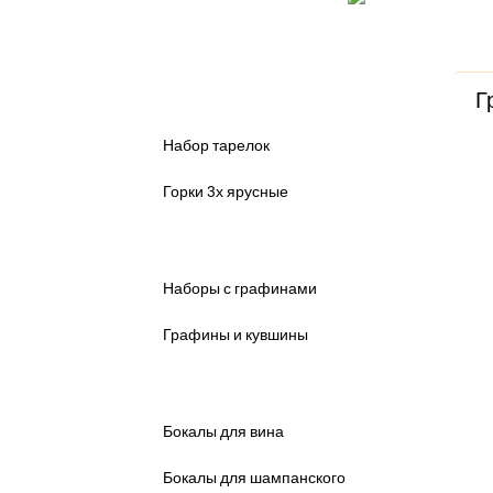
Контакты
Доставка т
Чешский Фарфор ▼
Г
Набор тарелок
Горки 3х ярусные
Наборы и Графины ▼
Наборы с графинами
Графины и кувшины
Бокалы и Фужеры ▼
Бокалы для вина
Бокалы для шампанского