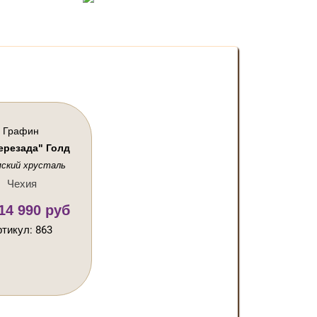
ертификаты
Упаковка
Графин
ерезада" Голд
мский хрусталь
Чехия
14 990 руб
тикул: 863