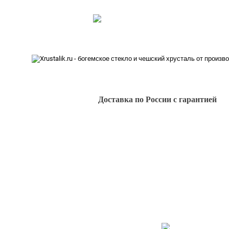
+7 (495) 142-70-81
+7 (991) 630-80-56
MAX:
Интернет магазин хрустальной и ст
Доставка по России с гарантией
Точный расчет в "Корзине товаров"