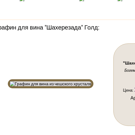
овара
Возврат / Обмен
Оплата
С
рафин для вина "Шахерезада" Голд:
"Шах
Боге
Цена:
Ар