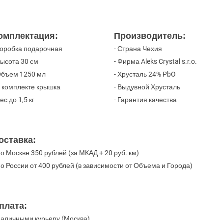
омплектация:
Производитель:
Коробка подарочная
- Страна Чехия
Высота 30 см
- Фирма Aleks Crystal s.r.o.
Объем 1250 мл
- Хрусталь 24% PbO
В комплекте крышка
- Выдувной Хрусталь
Вес до 1,5 кг
- Гарантия качества
оставка:
По Москве 350 рублей (за МКАД + 20 руб. км)
По России от 400 рублей (в зависимости от Объема и Города)
плата:
Наличными курьеру (Москва)