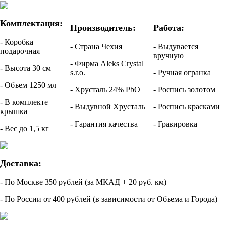
Комплектация:
Производитель:
Работа:
- Коробка
- Страна Чехия
- Выдувается
подарочная
вручную
- Фирма Aleks Crystal
- Высота 30 см
s.r.o.
- Ручная огранка
- Объем 1250 мл
- Хрусталь 24% PbO
- Роспись золотом
- В комплекте
- Выдувной Хрусталь
- Роспись красками
крышка
- Гарантия качества
- Гравировка
- Вес до 1,5 кг
Доставка:
- По Москве 350 рублей (за МКАД + 20 руб. км)
- По России от 400 рублей (в зависимости от Объема и Города)