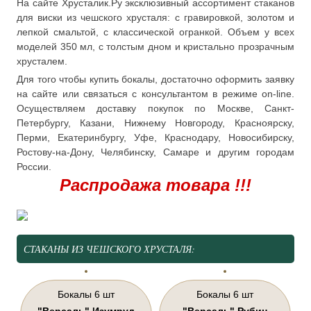
На сайте Хрусталик.Ру эксклюзивный ассортимент стаканов
для виски из чешского хрусталя: с гравировкой, золотом и
лепкой смальтой, с классической огранкой. Объем у всех
моделей 350 мл, с толстым дном и кристально прозрачным
хрусталем.
Для того чтобы купить бокалы, достаточно оформить заявку
на сайте или связаться с консультантом в режиме on-line.
Осуществляем доставку покупок по Москве, Санкт-
Петербургу, Казани, Нижнему Новгороду, Красноярску,
Перми, Екатеринбургу, Уфе, Краснодару, Новосибирску,
Ростову-на-Дону, Челябинску, Самаре и другим городам
России.
Распродажа товара !!!
СТАКАНЫ ИЗ ЧЕШСКОГО ХРУСТАЛЯ:
Бокалы 6 шт
Бокалы 6 шт
"Версаль" Изумруд
"Версаль" Рубин