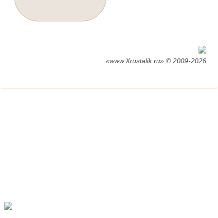
«www.Xrustalik.ru» © 2009-2026
Дополнительный каталог:
Богемский хрусталь
Богемское стекло
Цветной хрусталь
Bohemia Crystal
Хрустальные бокалы
Чешский фарфор